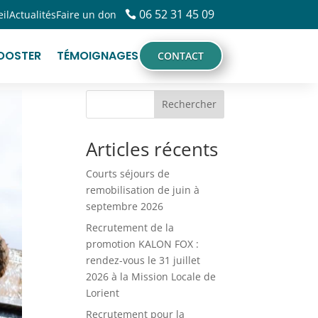
06 52 31 45 09
il
Actualités
Faire un don
OOSTER
OOSTER
TÉMOIGNAGES
TÉMOIGNAGES
CONTACT
CONTACT
Rechercher
Articles récents
Courts séjours de
remobilisation de juin à
septembre 2026
Recrutement de la
promotion KALON FOX :
rendez-vous le 31 juillet
2026 à la Mission Locale de
Lorient
Recrutement pour la